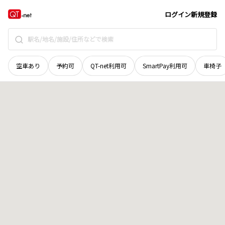
山口県
下松市
中市
地域選択で探す
ログイン
新規登録
空車あり
予約可
QT-net利用可
SmartPay利用可
車椅子