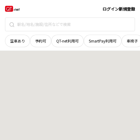
山口県
下松市
古川町
地域選択で探す
ログイン
新規登録
空車あり
予約可
QT-net利用可
SmartPay利用可
車椅子