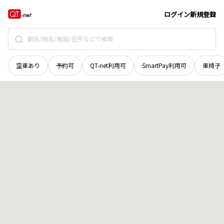
山口県
下松市
大字下谷
地域選択で探す
ログイン
新規登録
空車あり
予約可
QT-net利用可
SmartPay利用可
車椅子