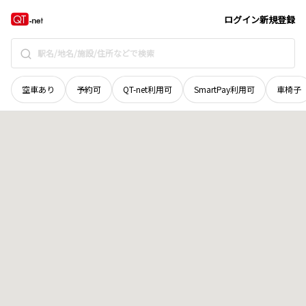
山口県
下松市
大字中須南
地域選択で探す
ログイン
新規登録
空車あり
予約可
QT-net利用可
SmartPay利用可
車椅子