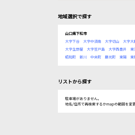
地域選択で探す
山口県下松市
大字下谷
大字中須南
大字切山
大字大
大字生野屋
大字笠戸島
大字西豊井
東
昭和町
新川
中央町
藤光町
東陽
東
リストから探す
駐車場がありません。
地名/住所で再検索するかmapの範囲を変