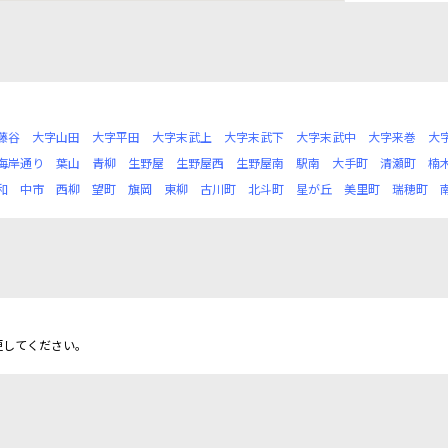
藤谷
大字山田
大字平田
大字末武上
大字末武下
大字末武中
大字来巻
大
海岸通り
葉山
青柳
生野屋
生野屋西
生野屋南
駅南
大手町
清瀬町
楠
和
中市
西柳
望町
旗岡
東柳
古川町
北斗町
星が丘
美里町
瑞穂町
更してください。