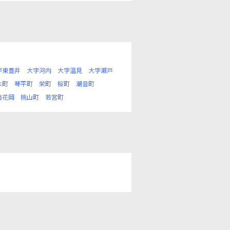
字東豊井
大字河内
大字温見
大字瀬戸
木町
琴平町
栄町
桜町
潮音町
南花岡
桃山町
若宮町