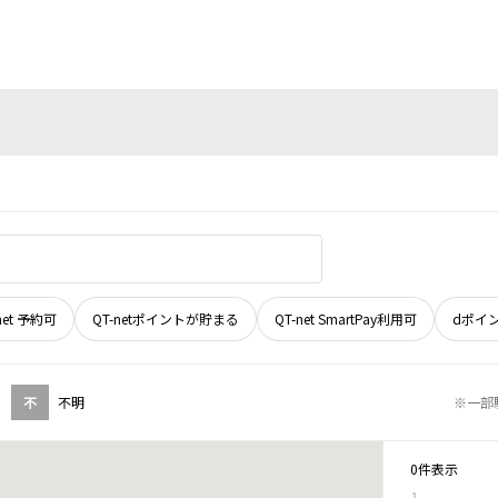
net 予約可
QT-netポイントが貯まる
QT-net SmartPay利用可
dポイ
不
不明
※一部
0件表示
1