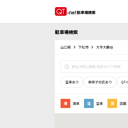
駐車場検索
駐車場検索
山口県
下松市
大字大藤谷
空車あり
車椅子対応あり
QT-
満
満車
空
空車
混
混雑