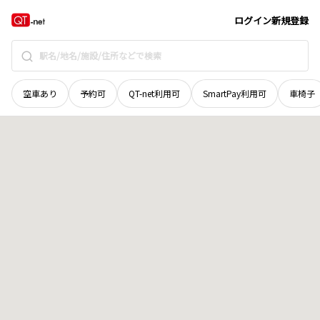
山口県
下松市
望町
地域選択で探す
ログイン
新規登録
空車あり
予約可
QT-net利用可
SmartPay利用可
車椅子