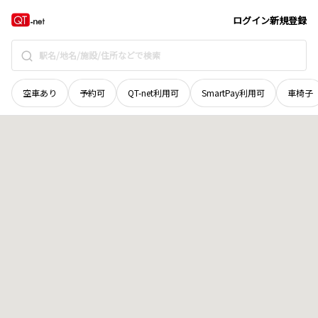
山口県
下松市
東柳
地域選択で探す
ログイン
新規登録
空車あり
予約可
QT-net利用可
SmartPay利用可
車椅子