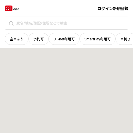
山口県
下松市
瑞穂町
地域選択で探す
ログイン
新規登録
空車あり
予約可
QT-net利用可
SmartPay利用可
車椅子