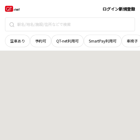
山口県
下関市
乃木浜
地域選択で探す
ログイン
新規登録
空車あり
予約可
QT-net利用可
SmartPay利用可
車椅子