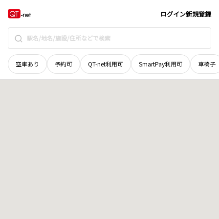
山口県
下関市
千鳥ケ丘町
地域選択で探す
ログイン
新規登録
空車あり
予約可
QT-net利用可
SmartPay利用可
車椅子