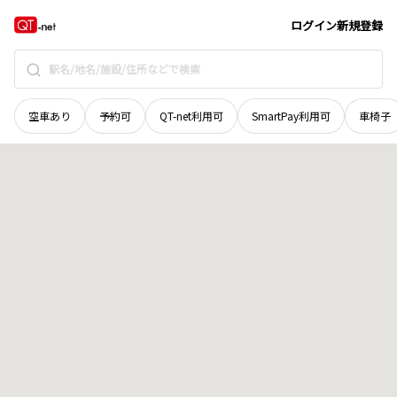
山口県
下関市
千鳥浜町
地域選択で探す
ログイン
新規登録
空車あり
予約可
QT-net利用可
SmartPay利用可
車椅子