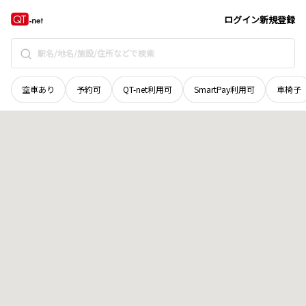
山口県
下関市
吉見新町
地域選択で探す
ログイン
新規登録
空車あり
予約可
QT-net利用可
SmartPay利用可
車椅子