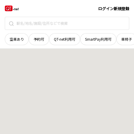
山口県
下関市
向山町
地域選択で探す
ログイン
新規登録
空車あり
予約可
QT-net利用可
SmartPay利用可
車椅子