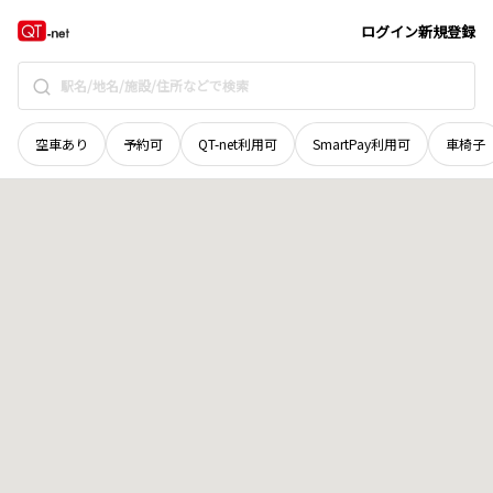
山口県
下関市
大字垢田
地域選択で探す
ログイン
新規登録
空車あり
予約可
QT-net利用可
SmartPay利用可
車椅子