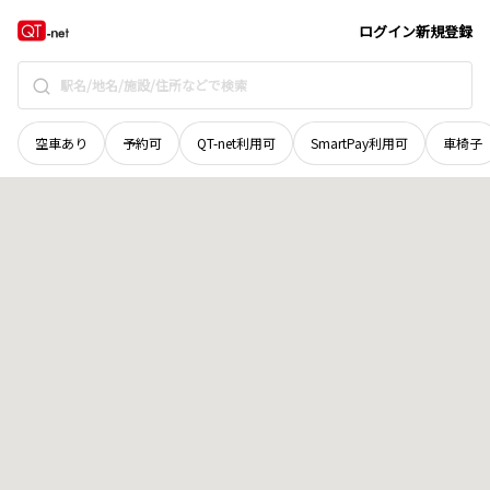
山口県
下関市
大字永田郷
地域選択で探す
ログイン
新規登録
空車あり
予約可
QT-net利用可
SmartPay利用可
車椅子