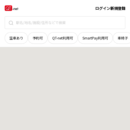
山口県
下関市
大字蒲生野
地域選択で探す
ログイン
新規登録
空車あり
予約可
QT-net利用可
SmartPay利用可
車椅子