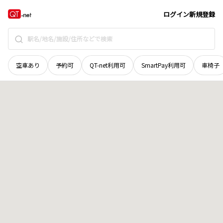
山口県
下関市
幡生新町
地域選択で探す
ログイン
新規登録
空車あり
予約可
QT-net利用可
SmartPay利用可
車椅子