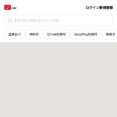
山口県
下関市
幡生本町
地域選択で探す
ログイン
新規登録
空車あり
予約可
QT-net利用可
SmartPay利用可
車椅子