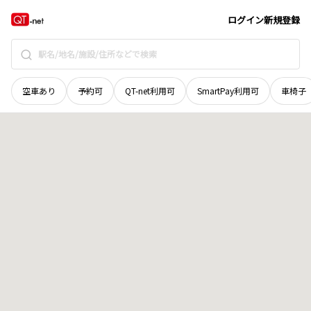
山口県
下関市
彦島向井町
地域選択で探す
ログイン
新規登録
空車あり
予約可
QT-net利用可
SmartPay利用可
車椅子