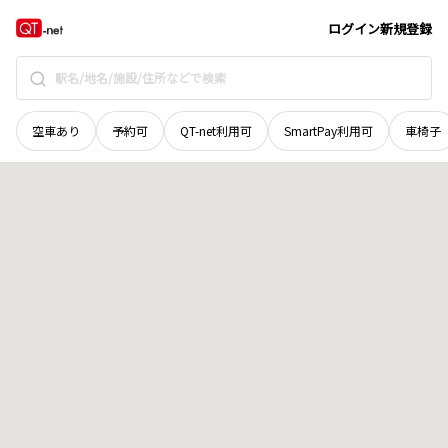
山口県
下関市
彦島桜ケ丘町
地域選択で探す
ログイン
新規登録
空車あり
予約可
QT-net利用可
SmartPay利用可
車椅子