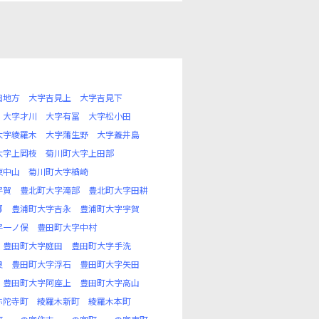
田地方
大字吉見上
大字吉見下
大字才川
大字有冨
大字松小田
大字綾羅木
大字蒲生野
大字蓋井島
大字上岡枝
菊川町大字上田部
東中山
菊川町大字楢崎
宇賀
豊北町大字滝部
豊北町大字田耕
郷
豊浦町大字吉永
豊浦町大字宇賀
字一ノ俣
豊田町大字中村
豊田町大字庭田
豊田町大字手洗
良
豊田町大字浮石
豊田町大字矢田
豊田町大字阿座上
豊田町大字高山
弥陀寺町
綾羅木新町
綾羅木本町