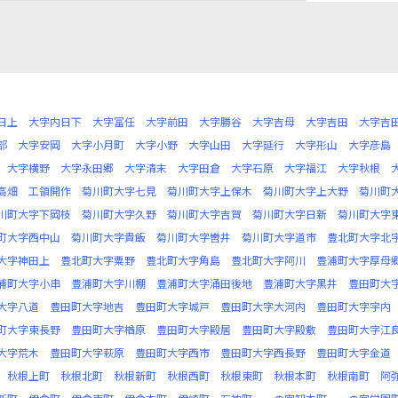
日上
大字内日下
大字冨任
大字前田
大字勝谷
大字吉母
大字吉田
大字吉
部
大字安岡
大字小月町
大字小野
大字山田
大字延行
大字形山
大字彦島
大字横野
大字永田郷
大字清末
大字田倉
大字石原
大字福江
大字秋根
高畑
工領開作
菊川町大字七見
菊川町大字上保木
菊川町大字上大野
菊川町
川町大字下岡枝
菊川町大字久野
菊川町大字吉賀
菊川町大字日新
菊川町大字
町大字西中山
菊川町大字貴飯
菊川町大字轡井
菊川町大字道市
豊北町大字北
大字神田上
豊北町大字粟野
豊北町大字角島
豊北町大字阿川
豊浦町大字厚母
浦町大字小串
豊浦町大字川棚
豊浦町大字涌田後地
豊浦町大字黒井
豊田町大
大字八道
豊田町大字地吉
豊田町大字城戸
豊田町大字大河内
豊田町大字宇内
町大字東長野
豊田町大字楢原
豊田町大字殿居
豊田町大字殿敷
豊田町大字江
大字荒木
豊田町大字萩原
豊田町大字西市
豊田町大字西長野
豊田町大字金道
秋根上町
秋根北町
秋根新町
秋根西町
秋根東町
秋根本町
秋根南町
阿