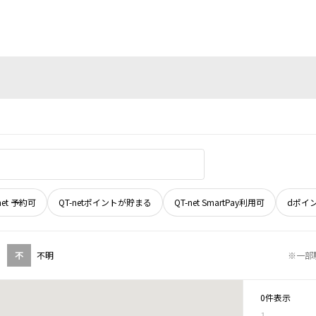
net 予約可
QT-netポイントが貯まる
QT-net SmartPay利用可
dポイ
不
不明
※一部
0件表示
1