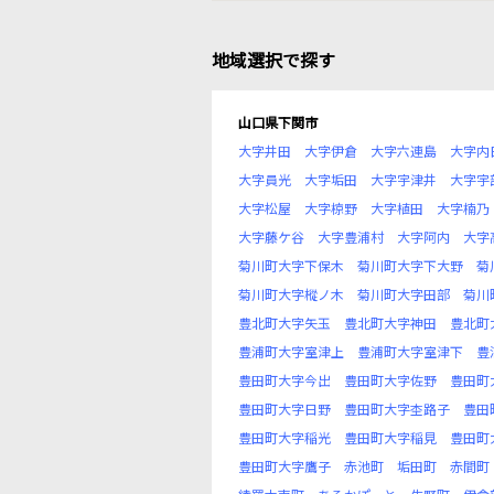
地域選択で探す
山口県下関市
大字井田
大字伊倉
大字六連島
大字内
大字員光
大字垢田
大字宇津井
大字宇
大字松屋
大字椋野
大字植田
大字楠乃
大字藤ケ谷
大字豊浦村
大字阿内
大字
菊川町大字下保木
菊川町大字下大野
菊
菊川町大字樅ノ木
菊川町大字田部
菊川
豊北町大字矢玉
豊北町大字神田
豊北町
豊浦町大字室津上
豊浦町大字室津下
豊
豊田町大字今出
豊田町大字佐野
豊田町
豊田町大字日野
豊田町大字杢路子
豊田
豊田町大字稲光
豊田町大字稲見
豊田町
豊田町大字鷹子
赤池町
垢田町
赤間町