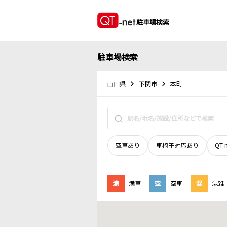
駐車場検索
駐車場検索
山口県
下関市
本町
空車あり
車椅子対応あり
QT-
満
満車
空
空車
混
混雑