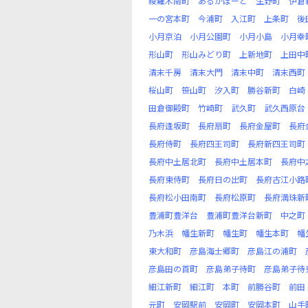
綾羅木南町
あるかぽーと
生野町
伊倉
一の宮本町
今浦町
入江町
上条町
後
小月京泊
小月公園町
小月小島
小月幸
形山町
形山みどり町
上新地町
上田中
清末千房
清末大門
清末中町
清末西町
桜山町
笹山町
汐入町
勝谷新町
白崎
田倉御殿町
竹崎町
武久町
武久西原台
長府逢坂町
長府扇町
長府金屋町
長府
長府侍町
長府四王司町
長府新四王司町
長府中土居北町
長府中土居本町
長府中
長府東侍町
長府日の出町
長府古江小路
長府松小田南町
長府松原町
長府満珠新
豊浦町豊洋台
豊浦町豊洋台新町
中之町
乃木浜
幡生新町
幡生町
幡生本町
幡
東大和町
彦島海士郷町
彦島江の浦町
彦島田の首町
彦島弟子待町
彦島弟子待
細江新町
細江町
本町
前勝谷町
前田
元町
安岡駅前
安岡町
安岡本町
山手