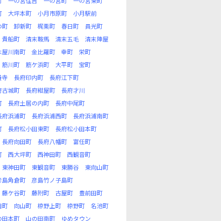
町
一の宮住吉
一の宮町
一の宮東町
町
大坪本町
小月市原町
小月駅前
の町
卸新町
梶栗町
春日町
員光町
貴船町
清末鞍馬
清末五毛
清末陣屋
木屋川南町
金比羅町
幸町
栄町
筋川町
筋ケ浜町
大平町
宝町
養寺
長府印内町
長府江下町
府古城町
長府紺屋町
長府才川
町
長府土居の内町
長府中尾町
長府浜浦町
長府浜浦西町
長府浜浦南町
町
長府松小田東町
長府松小田本町
長府向田町
長府八幡町
富任町
町
西大坪町
西神田町
西観音町
東神田町
東観音町
東勝谷
東向山町
彦島角倉町
彦島竹ノ子島町
藤ケ谷町
藤附町
古屋町
豊前田町
田町
向山町
椋野上町
椋野町
名池町
の田本町
山の田南町
ゆめタウン