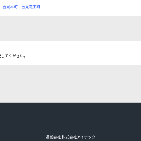
吉見本町
吉見竜王町
更してください。
運営会社 株式会社アイテック