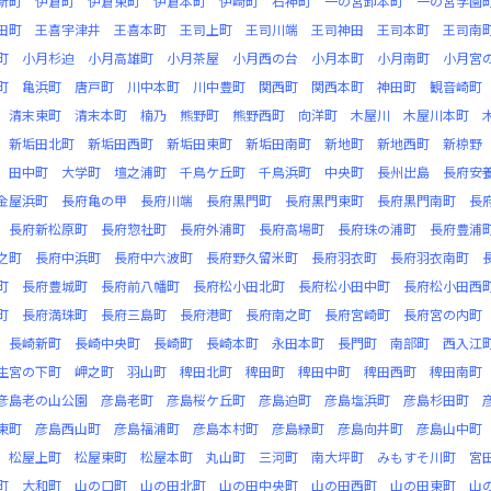
新町
伊倉町
伊倉東町
伊倉本町
伊崎町
石神町
一の宮卸本町
一の宮学園
田町
王喜宇津井
王喜本町
王司上町
王司川端
王司神田
王司本町
王司南
町
小月杉迫
小月高雄町
小月茶屋
小月西の台
小月本町
小月南町
小月宮
町
亀浜町
唐戸町
川中本町
川中豊町
関西町
関西本町
神田町
観音崎町
清末東町
清末本町
楠乃
熊野町
熊野西町
向洋町
木屋川
木屋川本町
新垢田北町
新垢田西町
新垢田東町
新垢田南町
新地町
新地西町
新椋野
田中町
大学町
壇之浦町
千鳥ケ丘町
千鳥浜町
中央町
長州出島
長府安
金屋浜町
長府亀の甲
長府川端
長府黒門町
長府黒門東町
長府黒門南町
長
長府新松原町
長府惣社町
長府外浦町
長府高場町
長府珠の浦町
長府豊浦
之町
長府中浜町
長府中六波町
長府野久留米町
長府羽衣町
長府羽衣南町
町
長府豊城町
長府前八幡町
長府松小田北町
長府松小田中町
長府松小田西
町
長府満珠町
長府三島町
長府港町
長府南之町
長府宮崎町
長府宮の内町
長崎新町
長崎中央町
長崎町
長崎本町
永田本町
長門町
南部町
西入江
生宮の下町
岬之町
羽山町
稗田北町
稗田町
稗田中町
稗田西町
稗田南町
彦島老の山公園
彦島老町
彦島桜ケ丘町
彦島迫町
彦島塩浜町
彦島杉田町
東町
彦島西山町
彦島福浦町
彦島本村町
彦島緑町
彦島向井町
彦島山中町
松屋上町
松屋東町
松屋本町
丸山町
三河町
南大坪町
みもすそ川町
宮
町
大和町
山の口町
山の田北町
山の田中央町
山の田西町
山の田東町
山