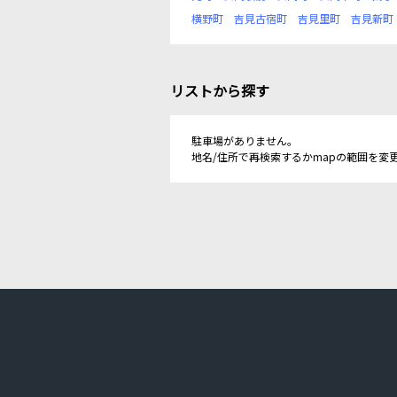
横野町
吉見古宿町
吉見里町
吉見新町
リストから探す
駐車場がありません。
地名/住所で再検索するかmapの範囲を変