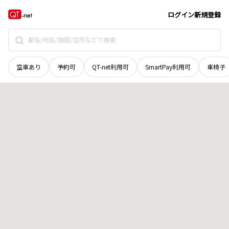
山口県
下関市
武久町
地域選択で探す
ログイン
新規登録
空車あり
予約可
QT-net利用可
SmartPay利用可
車椅子