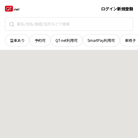
山口県
下関市
永田本町
地域選択で探す
ログイン
新規登録
空車あり
予約可
QT-net利用可
SmartPay利用可
車椅子