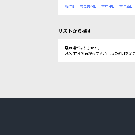
横野町
吉見古宿町
吉見里町
吉見新町
リストから探す
駐車場がありません。
地名/住所で再検索するかmapの範囲を変