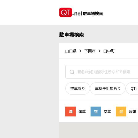
駐車場検索
駐車場検索
山口県
下関市
田中町
空車あり
車椅子対応あり
QT-
満
満車
空
空車
混
混雑