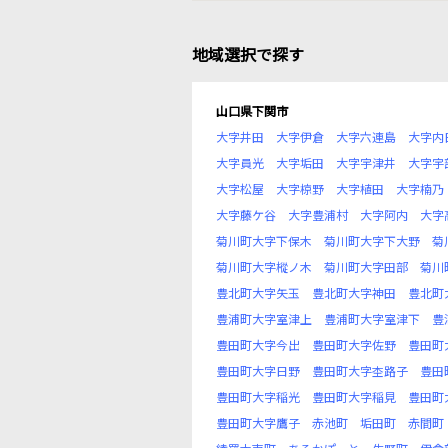
地域選択で探す
山口県下関市
大字井田
大字伊倉
大字六連島
大字内
大字員光
大字垢田
大字宇津井
大字宇
大字松屋
大字椋野
大字植田
大字楠乃
大字藤ケ谷
大字豊浦村
大字阿内
大字
菊川町大字下保木
菊川町大字下大野
菊
菊川町大字樅ノ木
菊川町大字田部
菊川
豊北町大字矢玉
豊北町大字神田
豊北町
豊浦町大字室津上
豊浦町大字室津下
豊
豊田町大字今出
豊田町大字佐野
豊田町
豊田町大字日野
豊田町大字杢路子
豊田
豊田町大字稲光
豊田町大字稲見
豊田町
豊田町大字鷹子
赤池町
垢田町
赤間町