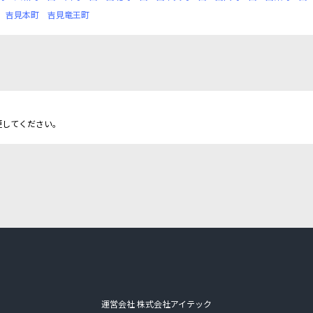
吉見本町
吉見竜王町
更してください。
運営会社 株式会社アイテック