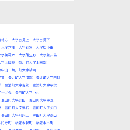
田地方
大字吉見上
大字吉見下
大字才川
大字有冨
大字松小田
大字綾羅木
大字蒲生野
大字蓋井島
大字上岡枝
菊川町大字上田部
東中山
菊川町大字楢崎
宇賀
豊北町大字滝部
豊北町大字田耕
郷
豊浦町大字吉永
豊浦町大字宇賀
字一ノ俣
豊田町大字中村
豊田町大字庭田
豊田町大字手洗
良
豊田町大字浮石
豊田町大字矢田
豊田町大字阿座上
豊田町大字高山
弥陀寺町
綾羅木新町
綾羅木本町