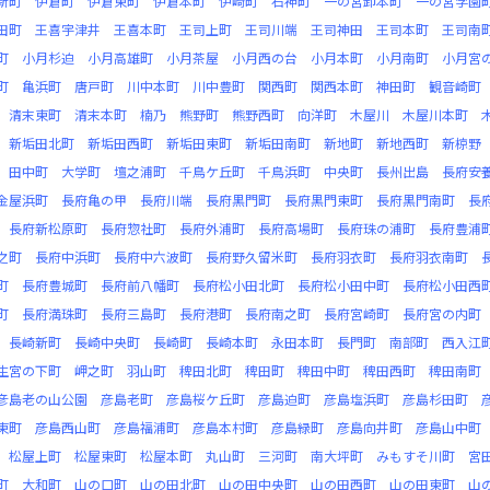
新町
伊倉町
伊倉東町
伊倉本町
伊崎町
石神町
一の宮卸本町
一の宮学園
田町
王喜宇津井
王喜本町
王司上町
王司川端
王司神田
王司本町
王司南
町
小月杉迫
小月高雄町
小月茶屋
小月西の台
小月本町
小月南町
小月宮
町
亀浜町
唐戸町
川中本町
川中豊町
関西町
関西本町
神田町
観音崎町
清末東町
清末本町
楠乃
熊野町
熊野西町
向洋町
木屋川
木屋川本町
新垢田北町
新垢田西町
新垢田東町
新垢田南町
新地町
新地西町
新椋野
田中町
大学町
壇之浦町
千鳥ケ丘町
千鳥浜町
中央町
長州出島
長府安
金屋浜町
長府亀の甲
長府川端
長府黒門町
長府黒門東町
長府黒門南町
長
長府新松原町
長府惣社町
長府外浦町
長府高場町
長府珠の浦町
長府豊浦
之町
長府中浜町
長府中六波町
長府野久留米町
長府羽衣町
長府羽衣南町
町
長府豊城町
長府前八幡町
長府松小田北町
長府松小田中町
長府松小田西
町
長府満珠町
長府三島町
長府港町
長府南之町
長府宮崎町
長府宮の内町
長崎新町
長崎中央町
長崎町
長崎本町
永田本町
長門町
南部町
西入江
生宮の下町
岬之町
羽山町
稗田北町
稗田町
稗田中町
稗田西町
稗田南町
彦島老の山公園
彦島老町
彦島桜ケ丘町
彦島迫町
彦島塩浜町
彦島杉田町
東町
彦島西山町
彦島福浦町
彦島本村町
彦島緑町
彦島向井町
彦島山中町
松屋上町
松屋東町
松屋本町
丸山町
三河町
南大坪町
みもすそ川町
宮
町
大和町
山の口町
山の田北町
山の田中央町
山の田西町
山の田東町
山