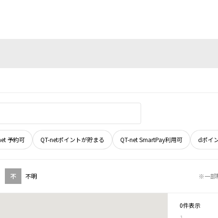
net 予約可
QT-netポイントが貯まる
QT-net SmartPay利用可
dポイ
不
不明
※一部
0件表示
1