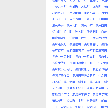
綾羅木南町
あるかぽーと
生野町
伊倉
一の宮本町
今浦町
入江町
上条町
後
小月京泊
小月公園町
小月小島
小月幸
形山町
形山みどり町
上新地町
上田中
清末千房
清末大門
清末中町
清末西町
桜山町
笹山町
汐入町
勝谷新町
白崎
田倉御殿町
竹崎町
武久町
武久西原台
長府逢坂町
長府扇町
長府金屋町
長府
長府侍町
長府四王司町
長府新四王司町
長府中土居北町
長府中土居本町
長府中
長府東侍町
長府日の出町
長府古江小路
長府松小田南町
長府松原町
長府満珠新
豊浦町豊洋台
豊浦町豊洋台新町
中之町
乃木浜
幡生新町
幡生町
幡生本町
幡
東大和町
彦島海士郷町
彦島江の浦町
彦島田の首町
彦島弟子待町
彦島弟子待
細江新町
細江町
本町
前勝谷町
前田
元町
安岡駅前
安岡町
安岡本町
山手