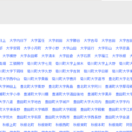
日上
大字内日下
大字冨任
大字前田
大字勝谷
大字吉母
大字吉田
大字吉
部
大字安岡
大字小月町
大字小野
大字山田
大字延行
大字形山
大字彦島
大字横野
大字永田郷
大字清末
大字田倉
大字石原
大字福江
大字秋根
高畑
工領開作
菊川町大字七見
菊川町大字上保木
菊川町大字上大野
菊川町
川町大字下岡枝
菊川町大字久野
菊川町大字吉賀
菊川町大字日新
菊川町大字
町大字西中山
菊川町大字貴飯
菊川町大字轡井
菊川町大字道市
豊北町大字北
大字神田上
豊北町大字粟野
豊北町大字角島
豊北町大字阿川
豊浦町大字厚母
浦町大字小串
豊浦町大字川棚
豊浦町大字涌田後地
豊浦町大字黒井
豊田町大
大字八道
豊田町大字地吉
豊田町大字城戸
豊田町大字大河内
豊田町大字宇内
町大字東長野
豊田町大字楢原
豊田町大字殿居
豊田町大字殿敷
豊田町大字江
大字荒木
豊田町大字萩原
豊田町大字西市
豊田町大字西長野
豊田町大字金道
秋根上町
秋根北町
秋根新町
秋根西町
秋根東町
秋根本町
秋根南町
阿