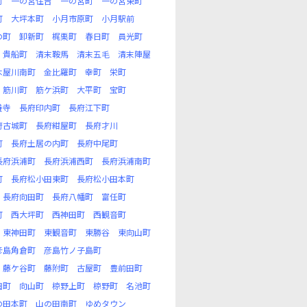
町
一の宮住吉
一の宮町
一の宮東町
町
大坪本町
小月市原町
小月駅前
の町
卸新町
梶栗町
春日町
員光町
貴船町
清末鞍馬
清末五毛
清末陣屋
木屋川南町
金比羅町
幸町
栄町
筋川町
筋ケ浜町
大平町
宝町
養寺
長府印内町
長府江下町
府古城町
長府紺屋町
長府才川
町
長府土居の内町
長府中尾町
長府浜浦町
長府浜浦西町
長府浜浦南町
町
長府松小田東町
長府松小田本町
長府向田町
長府八幡町
富任町
町
西大坪町
西神田町
西観音町
東神田町
東観音町
東勝谷
東向山町
彦島角倉町
彦島竹ノ子島町
藤ケ谷町
藤附町
古屋町
豊前田町
田町
向山町
椋野上町
椋野町
名池町
の田本町
山の田南町
ゆめタウン