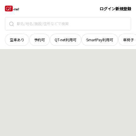
山口県
下関市
秋根本町
地域選択で探す
ログイン
新規登録
空車あり
予約可
QT-net利用可
SmartPay利用可
車椅子