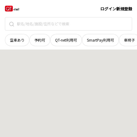
山口県
下関市
稗田中町
地域選択で探す
ログイン
新規登録
空車あり
予約可
QT-net利用可
SmartPay利用可
車椅子