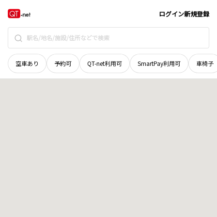
山口県
下関市
菊川町大字吉賀
地域選択で探す
ログイン
新規登録
空車あり
予約可
QT-net利用可
SmartPay利用可
車椅子