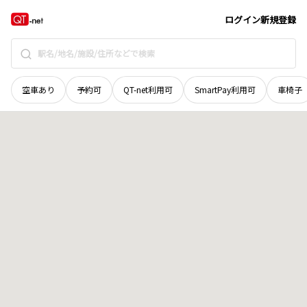
山口県
下関市
菊川町大字楢崎
地域選択で探す
ログイン
新規登録
空車あり
予約可
QT-net利用可
SmartPay利用可
車椅子