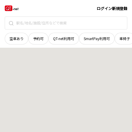
山口県
下関市
菊川町大字道市
地域選択で探す
ログイン
新規登録
空車あり
予約可
QT-net利用可
SmartPay利用可
車椅子