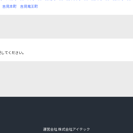
吉見本町
吉見竜王町
更してください。
運営会社 株式会社アイテック