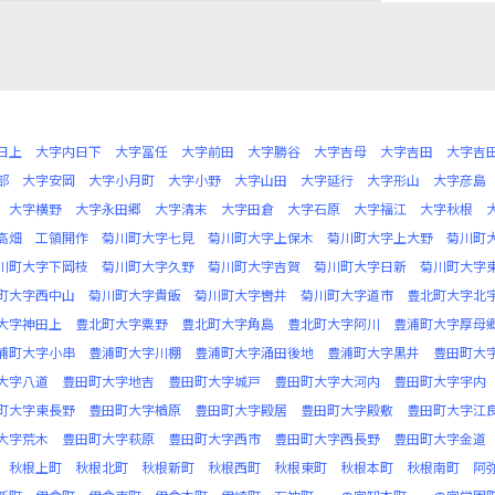
日上
大字内日下
大字冨任
大字前田
大字勝谷
大字吉母
大字吉田
大字吉
部
大字安岡
大字小月町
大字小野
大字山田
大字延行
大字形山
大字彦島
大字横野
大字永田郷
大字清末
大字田倉
大字石原
大字福江
大字秋根
高畑
工領開作
菊川町大字七見
菊川町大字上保木
菊川町大字上大野
菊川町
川町大字下岡枝
菊川町大字久野
菊川町大字吉賀
菊川町大字日新
菊川町大字
町大字西中山
菊川町大字貴飯
菊川町大字轡井
菊川町大字道市
豊北町大字北
大字神田上
豊北町大字粟野
豊北町大字角島
豊北町大字阿川
豊浦町大字厚母
浦町大字小串
豊浦町大字川棚
豊浦町大字涌田後地
豊浦町大字黒井
豊田町大
大字八道
豊田町大字地吉
豊田町大字城戸
豊田町大字大河内
豊田町大字宇内
町大字東長野
豊田町大字楢原
豊田町大字殿居
豊田町大字殿敷
豊田町大字江
大字荒木
豊田町大字萩原
豊田町大字西市
豊田町大字西長野
豊田町大字金道
秋根上町
秋根北町
秋根新町
秋根西町
秋根東町
秋根本町
秋根南町
阿