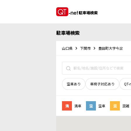
駐車場検索
駐車場検索
山口県
下関市
豊田町大字今出
空車あり
車椅子対応あり
QT-
満
満車
空
空車
混
混雑