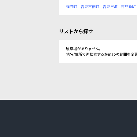
横野町
吉見古宿町
吉見里町
吉見新町
リストから探す
駐車場がありません。
地名/住所で再検索するかmapの範囲を変