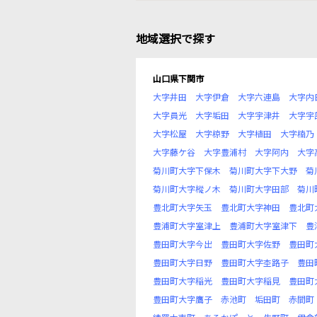
地域選択で探す
山口県下関市
大字井田
大字伊倉
大字六連島
大字内
大字員光
大字垢田
大字宇津井
大字宇
大字松屋
大字椋野
大字植田
大字楠乃
大字藤ケ谷
大字豊浦村
大字阿内
大字
菊川町大字下保木
菊川町大字下大野
菊
菊川町大字樅ノ木
菊川町大字田部
菊川
豊北町大字矢玉
豊北町大字神田
豊北町
豊浦町大字室津上
豊浦町大字室津下
豊
豊田町大字今出
豊田町大字佐野
豊田町
豊田町大字日野
豊田町大字杢路子
豊田
豊田町大字稲光
豊田町大字稲見
豊田町
豊田町大字鷹子
赤池町
垢田町
赤間町