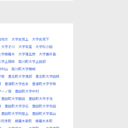
田地方
大字吉見上
大字吉見下
大字才川
大字有冨
大字松小田
大字綾羅木
大字蒲生野
大字蓋井島
大字上岡枝
菊川町大字上田部
東中山
菊川町大字楢崎
宇賀
豊北町大字滝部
豊北町大字田耕
郷
豊浦町大字吉永
豊浦町大字宇賀
字一ノ俣
豊田町大字中村
豊田町大字庭田
豊田町大字手洗
良
豊田町大字浮石
豊田町大字矢田
豊田町大字阿座上
豊田町大字高山
弥陀寺町
綾羅木新町
綾羅木本町