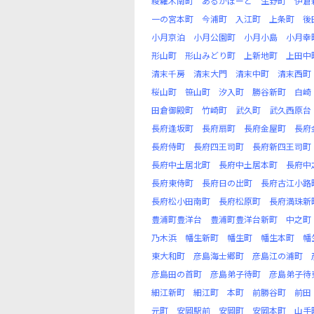
綾羅木南町
あるかぽーと
生野町
伊倉
一の宮本町
今浦町
入江町
上条町
後
小月京泊
小月公園町
小月小島
小月幸
形山町
形山みどり町
上新地町
上田中
清末千房
清末大門
清末中町
清末西町
桜山町
笹山町
汐入町
勝谷新町
白崎
田倉御殿町
竹崎町
武久町
武久西原台
長府逢坂町
長府扇町
長府金屋町
長府
長府侍町
長府四王司町
長府新四王司町
長府中土居北町
長府中土居本町
長府中
長府東侍町
長府日の出町
長府古江小路
長府松小田南町
長府松原町
長府満珠新
豊浦町豊洋台
豊浦町豊洋台新町
中之町
乃木浜
幡生新町
幡生町
幡生本町
幡
東大和町
彦島海士郷町
彦島江の浦町
彦島田の首町
彦島弟子待町
彦島弟子待
細江新町
細江町
本町
前勝谷町
前田
元町
安岡駅前
安岡町
安岡本町
山手