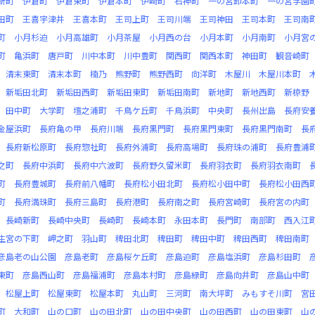
新町
伊倉町
伊倉東町
伊倉本町
伊崎町
石神町
一の宮卸本町
一の宮学園
田町
王喜宇津井
王喜本町
王司上町
王司川端
王司神田
王司本町
王司南
町
小月杉迫
小月高雄町
小月茶屋
小月西の台
小月本町
小月南町
小月宮
町
亀浜町
唐戸町
川中本町
川中豊町
関西町
関西本町
神田町
観音崎町
清末東町
清末本町
楠乃
熊野町
熊野西町
向洋町
木屋川
木屋川本町
新垢田北町
新垢田西町
新垢田東町
新垢田南町
新地町
新地西町
新椋野
田中町
大学町
壇之浦町
千鳥ケ丘町
千鳥浜町
中央町
長州出島
長府安
金屋浜町
長府亀の甲
長府川端
長府黒門町
長府黒門東町
長府黒門南町
長
長府新松原町
長府惣社町
長府外浦町
長府高場町
長府珠の浦町
長府豊浦
之町
長府中浜町
長府中六波町
長府野久留米町
長府羽衣町
長府羽衣南町
町
長府豊城町
長府前八幡町
長府松小田北町
長府松小田中町
長府松小田西
町
長府満珠町
長府三島町
長府港町
長府南之町
長府宮崎町
長府宮の内町
長崎新町
長崎中央町
長崎町
長崎本町
永田本町
長門町
南部町
西入江
生宮の下町
岬之町
羽山町
稗田北町
稗田町
稗田中町
稗田西町
稗田南町
彦島老の山公園
彦島老町
彦島桜ケ丘町
彦島迫町
彦島塩浜町
彦島杉田町
東町
彦島西山町
彦島福浦町
彦島本村町
彦島緑町
彦島向井町
彦島山中町
松屋上町
松屋東町
松屋本町
丸山町
三河町
南大坪町
みもすそ川町
宮
町
大和町
山の口町
山の田北町
山の田中央町
山の田西町
山の田東町
山