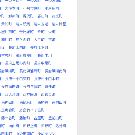
町
一の宮住吉
一の宮町
一の宮東町
町
大坪本町
小月市原町
小月駅前
の町
卸新町
梶栗町
春日町
員光町
貴船町
清末鞍馬
清末五毛
清末陣屋
木屋川南町
金比羅町
幸町
栄町
筋川町
筋ケ浜町
大平町
宝町
養寺
長府印内町
長府江下町
府古城町
長府紺屋町
長府才川
町
長府土居の内町
長府中尾町
長府浜浦町
長府浜浦西町
長府浜浦南町
町
長府松小田東町
長府松小田本町
長府向田町
長府八幡町
富任町
町
西大坪町
西神田町
西観音町
東神田町
東観音町
東勝谷
東向山町
彦島角倉町
彦島竹ノ子島町
藤ケ谷町
藤附町
古屋町
豊前田町
田町
向山町
椋野上町
椋野町
名池町
の田本町
山の田南町
ゆめタウン