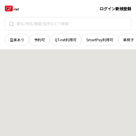
山口県
下関市
豊田町大字日野
地域選択で探す
ログイン
新規登録
空車あり
予約可
QT-net利用可
SmartPay利用可
車椅子