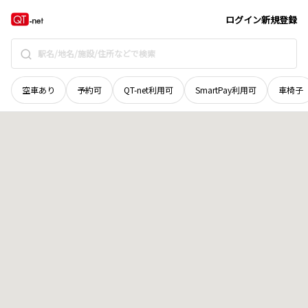
山口県
下関市
豊田町大字江良
地域選択で探す
ログイン
新規登録
空車あり
予約可
QT-net利用可
SmartPay利用可
車椅子