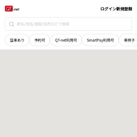
山口県
下関市
豊田町大字高山
地域選択で探す
ログイン
新規登録
空車あり
予約可
QT-net利用可
SmartPay利用可
車椅子