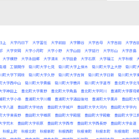
日上
大字内日下
大字冨任
大字前田
大字勝谷
大字吉母
大字吉田
大字吉
部
大字安岡
大字小月町
大字小野
大字山田
大字延行
大字形山
大字彦島
大字横野
大字永田郷
大字清末
大字田倉
大字石原
大字福江
大字秋根
高畑
工領開作
菊川町大字七見
菊川町大字上保木
菊川町大字上大野
菊川町
川町大字下岡枝
菊川町大字久野
菊川町大字吉賀
菊川町大字日新
菊川町大字
町大字西中山
菊川町大字貴飯
菊川町大字轡井
菊川町大字道市
豊北町大字北
大字神田上
豊北町大字粟野
豊北町大字角島
豊北町大字阿川
豊浦町大字厚母
浦町大字小串
豊浦町大字川棚
豊浦町大字涌田後地
豊浦町大字黒井
豊田町大
大字八道
豊田町大字地吉
豊田町大字城戸
豊田町大字大河内
豊田町大字宇内
町大字東長野
豊田町大字楢原
豊田町大字殿居
豊田町大字殿敷
豊田町大字江
大字荒木
豊田町大字萩原
豊田町大字西市
豊田町大字西長野
豊田町大字金道
秋根上町
秋根北町
秋根新町
秋根西町
秋根東町
秋根本町
秋根南町
阿