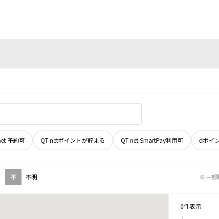
net 予約可
QT-netポイントが貯まる
QT-net SmartPay利用可
dポイ
不
不明
※一部
0件表示
1