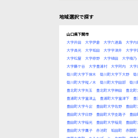
地域選択で探す
山口県下関市
大字井田
大字伊倉
大字六連島
大字内
大字員光
大字垢田
大字宇津井
大字宇
大字松屋
大字椋野
大字植田
大字楠乃
大字藤ケ谷
大字豊浦村
大字阿内
大字
菊川町大字下保木
菊川町大字下大野
菊
菊川町大字樅ノ木
菊川町大字田部
菊川
豊北町大字矢玉
豊北町大字神田
豊北町
豊浦町大字室津上
豊浦町大字室津下
豊
豊田町大字今出
豊田町大字佐野
豊田町
豊田町大字日野
豊田町大字杢路子
豊田
豊田町大字稲光
豊田町大字稲見
豊田町
豊田町大字鷹子
赤池町
垢田町
赤間町