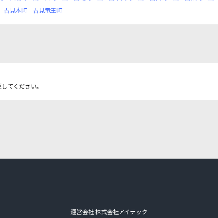
吉見本町
吉見竜王町
更してください。
運営会社 株式会社アイテック