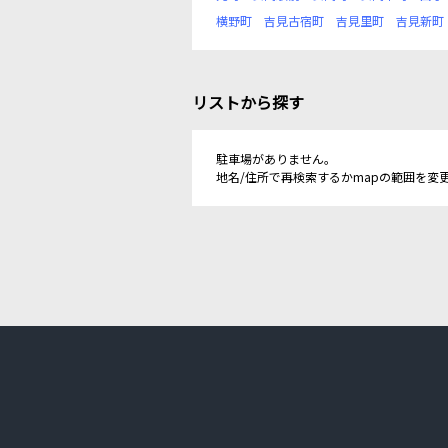
横野町
吉見古宿町
吉見里町
吉見新町
リストから探す
駐車場がありません。
地名/住所で再検索するかmapの範囲を変