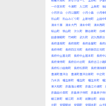
綾羅木南町
あるかぽーと
生野町
伊倉
一の宮本町
今浦町
入江町
上条町
後
小月京泊
小月公園町
小月小島
小月幸
形山町
形山みどり町
上新地町
上田中
清末千房
清末大門
清末中町
清末西町
桜山町
笹山町
汐入町
勝谷新町
白崎
田倉御殿町
竹崎町
武久町
武久西原台
長府逢坂町
長府扇町
長府金屋町
長府
長府侍町
長府四王司町
長府新四王司町
長府中土居北町
長府中土居本町
長府中
長府東侍町
長府日の出町
長府古江小路
長府松小田南町
長府松原町
長府満珠新
豊浦町豊洋台
豊浦町豊洋台新町
中之町
乃木浜
幡生新町
幡生町
幡生本町
幡
東大和町
彦島海士郷町
彦島江の浦町
彦島田の首町
彦島弟子待町
彦島弟子待
細江新町
細江町
本町
前勝谷町
前田
元町
安岡駅前
安岡町
安岡本町
山手