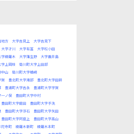
田地方
大字吉見上
大字吉見下
大字才川
大字有冨
大字松小田
大字綾羅木
大字蒲生野
大字蓋井島
大字上岡枝
菊川町大字上田部
東中山
菊川町大字楢崎
宇賀
豊北町大字滝部
豊北町大字田耕
郷
豊浦町大字吉永
豊浦町大字宇賀
字一ノ俣
豊田町大字中村
豊田町大字庭田
豊田町大字手洗
良
豊田町大字浮石
豊田町大字矢田
豊田町大字阿座上
豊田町大字高山
弥陀寺町
綾羅木新町
綾羅木本町