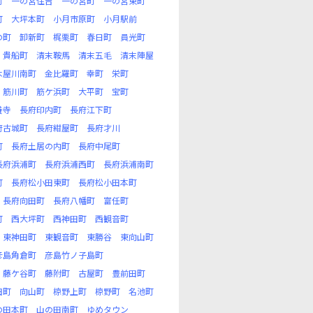
町
一の宮住吉
一の宮町
一の宮東町
町
大坪本町
小月市原町
小月駅前
の町
卸新町
梶栗町
春日町
員光町
貴船町
清末鞍馬
清末五毛
清末陣屋
木屋川南町
金比羅町
幸町
栄町
筋川町
筋ケ浜町
大平町
宝町
養寺
長府印内町
長府江下町
府古城町
長府紺屋町
長府才川
町
長府土居の内町
長府中尾町
長府浜浦町
長府浜浦西町
長府浜浦南町
町
長府松小田東町
長府松小田本町
長府向田町
長府八幡町
富任町
町
西大坪町
西神田町
西観音町
東神田町
東観音町
東勝谷
東向山町
彦島角倉町
彦島竹ノ子島町
藤ケ谷町
藤附町
古屋町
豊前田町
田町
向山町
椋野上町
椋野町
名池町
の田本町
山の田南町
ゆめタウン