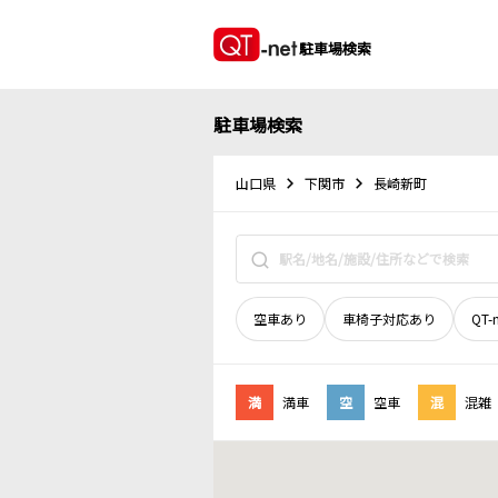
駐車場検索
駐車場検索
山口県
下関市
長崎新町
空車あり
車椅子対応あり
QT-
満
満車
空
空車
混
混雑