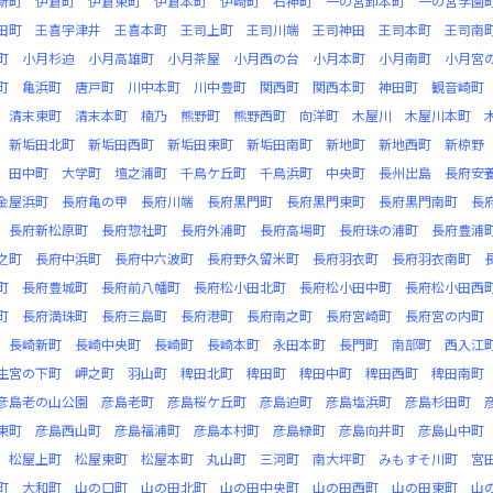
新町
伊倉町
伊倉東町
伊倉本町
伊崎町
石神町
一の宮卸本町
一の宮学園
田町
王喜宇津井
王喜本町
王司上町
王司川端
王司神田
王司本町
王司南
町
小月杉迫
小月高雄町
小月茶屋
小月西の台
小月本町
小月南町
小月宮
町
亀浜町
唐戸町
川中本町
川中豊町
関西町
関西本町
神田町
観音崎町
清末東町
清末本町
楠乃
熊野町
熊野西町
向洋町
木屋川
木屋川本町
新垢田北町
新垢田西町
新垢田東町
新垢田南町
新地町
新地西町
新椋野
田中町
大学町
壇之浦町
千鳥ケ丘町
千鳥浜町
中央町
長州出島
長府安
金屋浜町
長府亀の甲
長府川端
長府黒門町
長府黒門東町
長府黒門南町
長
長府新松原町
長府惣社町
長府外浦町
長府高場町
長府珠の浦町
長府豊浦
之町
長府中浜町
長府中六波町
長府野久留米町
長府羽衣町
長府羽衣南町
町
長府豊城町
長府前八幡町
長府松小田北町
長府松小田中町
長府松小田西
町
長府満珠町
長府三島町
長府港町
長府南之町
長府宮崎町
長府宮の内町
長崎新町
長崎中央町
長崎町
長崎本町
永田本町
長門町
南部町
西入江
生宮の下町
岬之町
羽山町
稗田北町
稗田町
稗田中町
稗田西町
稗田南町
彦島老の山公園
彦島老町
彦島桜ケ丘町
彦島迫町
彦島塩浜町
彦島杉田町
東町
彦島西山町
彦島福浦町
彦島本村町
彦島緑町
彦島向井町
彦島山中町
松屋上町
松屋東町
松屋本町
丸山町
三河町
南大坪町
みもすそ川町
宮
町
大和町
山の口町
山の田北町
山の田中央町
山の田西町
山の田東町
山