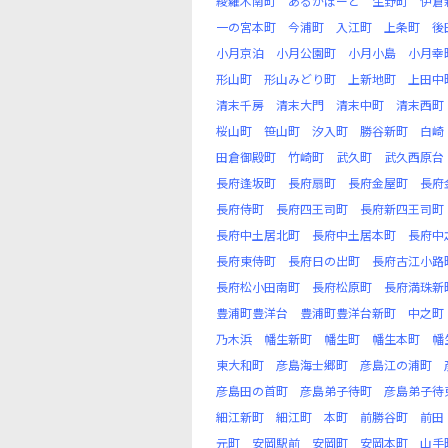
綾羅木南町
あるかぽーと
生野町
伊倉
一の宮本町
今浦町
入江町
上条町
後
小月京泊
小月公園町
小月小島
小月幸
形山町
形山みどり町
上新地町
上田中
清末千房
清末大門
清末中町
清末西町
桜山町
笹山町
汐入町
勝谷新町
白崎
田倉御殿町
竹崎町
武久町
武久西原台
長府逢坂町
長府扇町
長府金屋町
長府
長府侍町
長府四王司町
長府新四王司町
長府中土居北町
長府中土居本町
長府中
長府東侍町
長府日の出町
長府古江小路
長府松小田南町
長府松原町
長府満珠新
豊浦町豊洋台
豊浦町豊洋台新町
中之町
乃木浜
幡生新町
幡生町
幡生本町
幡
東大和町
彦島海士郷町
彦島江の浦町
彦島田の首町
彦島弟子待町
彦島弟子待
細江新町
細江町
本町
前勝谷町
前田
元町
安岡駅前
安岡町
安岡本町
山手