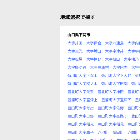
地域選択で探す
山口県下関市
大字井田
大字伊倉
大字六連島
大字内
大字員光
大字垢田
大字宇津井
大字宇
大字松屋
大字椋野
大字植田
大字楠乃
大字藤ケ谷
大字豊浦村
大字阿内
大字
菊川町大字下保木
菊川町大字下大野
菊
菊川町大字樅ノ木
菊川町大字田部
菊川
豊北町大字矢玉
豊北町大字神田
豊北町
豊浦町大字室津上
豊浦町大字室津下
豊
豊田町大字今出
豊田町大字佐野
豊田町
豊田町大字日野
豊田町大字杢路子
豊田
豊田町大字稲光
豊田町大字稲見
豊田町
豊田町大字鷹子
赤池町
垢田町
赤間町