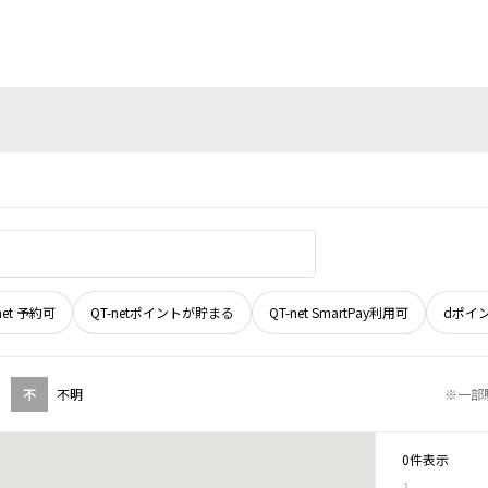
net 予約可
QT-netポイントが貯まる
QT-net SmartPay利用可
dポイ
不
不明
※一部
0件表示
1