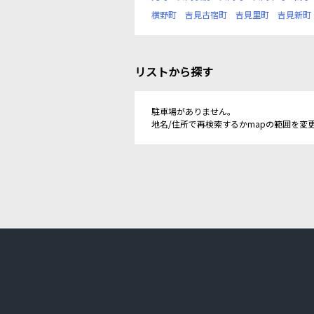
横野町
吉見古宿町
吉見里町
吉見新町
リストから探す
駐車場がありません。
地名/住所で再検索するかmapの範囲を変