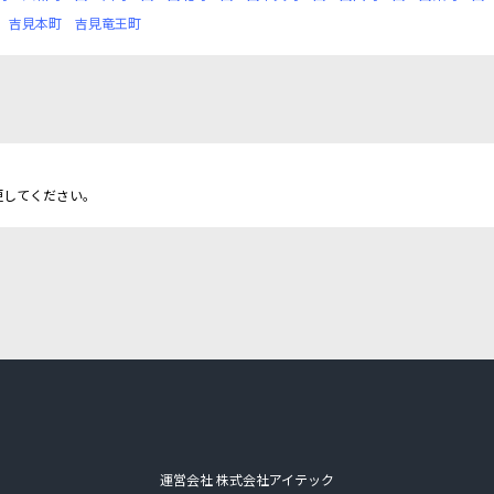
吉見本町
吉見竜王町
更してください。
運営会社 株式会社アイテック