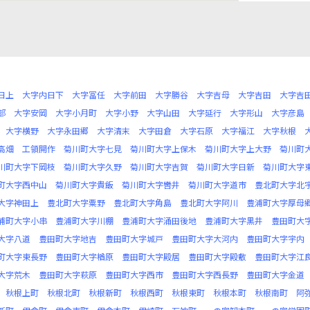
日上
大字内日下
大字冨任
大字前田
大字勝谷
大字吉母
大字吉田
大字吉
部
大字安岡
大字小月町
大字小野
大字山田
大字延行
大字形山
大字彦島
大字横野
大字永田郷
大字清末
大字田倉
大字石原
大字福江
大字秋根
高畑
工領開作
菊川町大字七見
菊川町大字上保木
菊川町大字上大野
菊川町
川町大字下岡枝
菊川町大字久野
菊川町大字吉賀
菊川町大字日新
菊川町大字
町大字西中山
菊川町大字貴飯
菊川町大字轡井
菊川町大字道市
豊北町大字北
大字神田上
豊北町大字粟野
豊北町大字角島
豊北町大字阿川
豊浦町大字厚母
浦町大字小串
豊浦町大字川棚
豊浦町大字涌田後地
豊浦町大字黒井
豊田町大
大字八道
豊田町大字地吉
豊田町大字城戸
豊田町大字大河内
豊田町大字宇内
町大字東長野
豊田町大字楢原
豊田町大字殿居
豊田町大字殿敷
豊田町大字江
大字荒木
豊田町大字萩原
豊田町大字西市
豊田町大字西長野
豊田町大字金道
秋根上町
秋根北町
秋根新町
秋根西町
秋根東町
秋根本町
秋根南町
阿