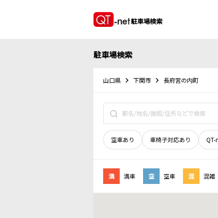
駐車場検索
駐車場検索
山口県
下関市
長府宮の内町
空車あり
車椅子対応あり
QT-
満
満車
空
空車
混
混雑