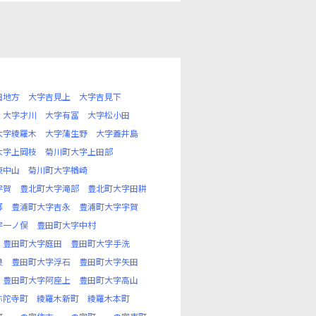
田地方
大字吉見上
大字吉見下
大字才川
大字有冨
大字松小田
大字綾羅木
大字蒲生野
大字蓋井島
大字上岡枝
菊川町大字上田部
東中山
菊川町大字楢崎
宇賀
豊北町大字滝部
豊北町大字田耕
郷
豊浦町大字吉永
豊浦町大字宇賀
字一ノ俣
豊田町大字中村
豊田町大字庭田
豊田町大字手洗
良
豊田町大字浮石
豊田町大字矢田
豊田町大字阿座上
豊田町大字高山
弥陀寺町
綾羅木新町
綾羅木本町