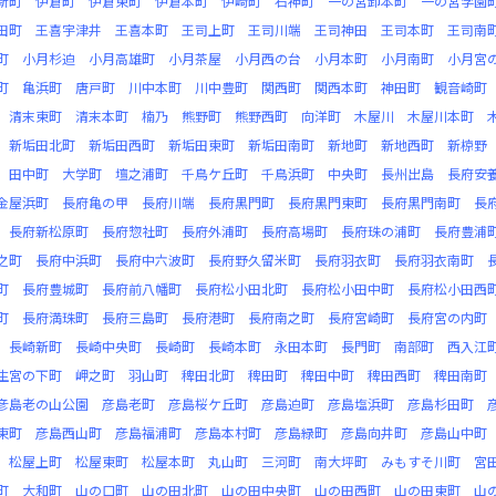
新町
伊倉町
伊倉東町
伊倉本町
伊崎町
石神町
一の宮卸本町
一の宮学園
田町
王喜宇津井
王喜本町
王司上町
王司川端
王司神田
王司本町
王司南
町
小月杉迫
小月高雄町
小月茶屋
小月西の台
小月本町
小月南町
小月宮
町
亀浜町
唐戸町
川中本町
川中豊町
関西町
関西本町
神田町
観音崎町
清末東町
清末本町
楠乃
熊野町
熊野西町
向洋町
木屋川
木屋川本町
新垢田北町
新垢田西町
新垢田東町
新垢田南町
新地町
新地西町
新椋野
田中町
大学町
壇之浦町
千鳥ケ丘町
千鳥浜町
中央町
長州出島
長府安
金屋浜町
長府亀の甲
長府川端
長府黒門町
長府黒門東町
長府黒門南町
長
長府新松原町
長府惣社町
長府外浦町
長府高場町
長府珠の浦町
長府豊浦
之町
長府中浜町
長府中六波町
長府野久留米町
長府羽衣町
長府羽衣南町
町
長府豊城町
長府前八幡町
長府松小田北町
長府松小田中町
長府松小田西
町
長府満珠町
長府三島町
長府港町
長府南之町
長府宮崎町
長府宮の内町
長崎新町
長崎中央町
長崎町
長崎本町
永田本町
長門町
南部町
西入江
生宮の下町
岬之町
羽山町
稗田北町
稗田町
稗田中町
稗田西町
稗田南町
彦島老の山公園
彦島老町
彦島桜ケ丘町
彦島迫町
彦島塩浜町
彦島杉田町
東町
彦島西山町
彦島福浦町
彦島本村町
彦島緑町
彦島向井町
彦島山中町
松屋上町
松屋東町
松屋本町
丸山町
三河町
南大坪町
みもすそ川町
宮
町
大和町
山の口町
山の田北町
山の田中央町
山の田西町
山の田東町
山