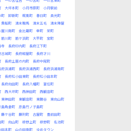
町
一の宮住吉
一の宮町
一の宮東町
町
大坪本町
小月市原町
小月駅前
の町
卸新町
梶栗町
春日町
員光町
貴船町
清末鞍馬
清末五毛
清末陣屋
木屋川南町
金比羅町
幸町
栄町
筋川町
筋ケ浜町
大平町
宝町
養寺
長府印内町
長府江下町
府古城町
長府紺屋町
長府才川
町
長府土居の内町
長府中尾町
長府浜浦町
長府浜浦西町
長府浜浦南町
町
長府松小田東町
長府松小田本町
長府向田町
長府八幡町
富任町
町
西大坪町
西神田町
西観音町
東神田町
東観音町
東勝谷
東向山町
彦島角倉町
彦島竹ノ子島町
藤ケ谷町
藤附町
古屋町
豊前田町
田町
向山町
椋野上町
椋野町
名池町
の田本町
山の田南町
ゆめタウン