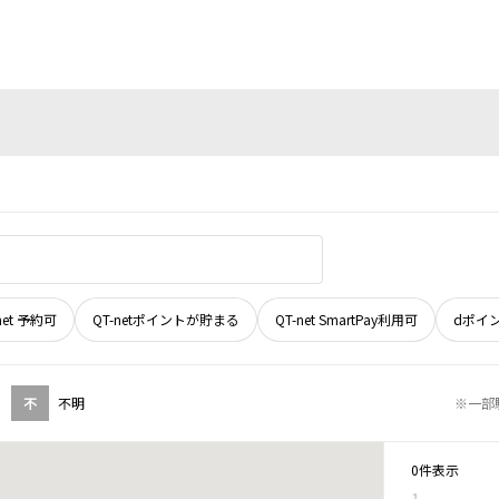
net 予約可
QT-netポイントが貯まる
QT-net SmartPay利用可
dポイ
不
不明
※一部
0件表示
1