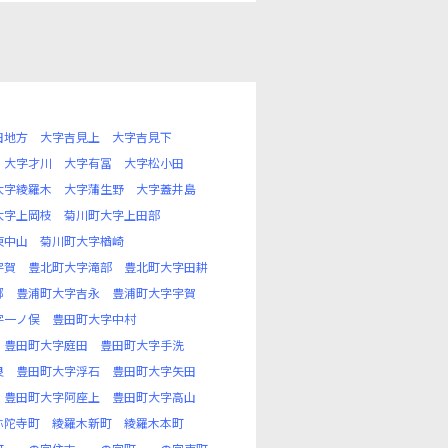
田地方
大字吉見上
大字吉見下
大字才川
大字有冨
大字松小田
大字綾羅木
大字蒲生野
大字蓋井島
大字上岡枝
菊川町大字上田部
東中山
菊川町大字楢崎
宇賀
豊北町大字滝部
豊北町大字田耕
郷
豊浦町大字吉永
豊浦町大字宇賀
字一ノ俣
豊田町大字中村
豊田町大字庭田
豊田町大字手洗
良
豊田町大字浮石
豊田町大字矢田
豊田町大字阿座上
豊田町大字高山
弥陀寺町
綾羅木新町
綾羅木本町