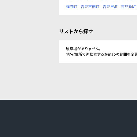
横野町
吉見古宿町
吉見里町
吉見新町
リストから探す
駐車場がありません。
地名/住所で再検索するかmapの範囲を変