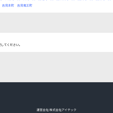
吉見本町
吉見竜王町
更してください。
運営会社 株式会社アイテック