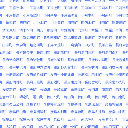
新町
伊倉町
伊倉東町
伊倉本町
伊崎町
石神町
一の宮卸本町
一の宮学園
田町
王喜宇津井
王喜本町
王司上町
王司川端
王司神田
王司本町
王司南
町
小月杉迫
小月高雄町
小月茶屋
小月西の台
小月本町
小月南町
小月宮
町
亀浜町
唐戸町
川中本町
川中豊町
関西町
関西本町
神田町
観音崎町
清末東町
清末本町
楠乃
熊野町
熊野西町
向洋町
木屋川
木屋川本町
新垢田北町
新垢田西町
新垢田東町
新垢田南町
新地町
新地西町
新椋野
田中町
大学町
壇之浦町
千鳥ケ丘町
千鳥浜町
中央町
長州出島
長府安
金屋浜町
長府亀の甲
長府川端
長府黒門町
長府黒門東町
長府黒門南町
長
長府新松原町
長府惣社町
長府外浦町
長府高場町
長府珠の浦町
長府豊浦
之町
長府中浜町
長府中六波町
長府野久留米町
長府羽衣町
長府羽衣南町
町
長府豊城町
長府前八幡町
長府松小田北町
長府松小田中町
長府松小田西
町
長府満珠町
長府三島町
長府港町
長府南之町
長府宮崎町
長府宮の内町
長崎新町
長崎中央町
長崎町
長崎本町
永田本町
長門町
南部町
西入江
生宮の下町
岬之町
羽山町
稗田北町
稗田町
稗田中町
稗田西町
稗田南町
彦島老の山公園
彦島老町
彦島桜ケ丘町
彦島迫町
彦島塩浜町
彦島杉田町
東町
彦島西山町
彦島福浦町
彦島本村町
彦島緑町
彦島向井町
彦島山中町
松屋上町
松屋東町
松屋本町
丸山町
三河町
南大坪町
みもすそ川町
宮
町
大和町
山の口町
山の田北町
山の田中央町
山の田西町
山の田東町
山