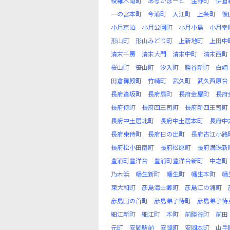
綾羅木南町
あるかぽーと
生野町
伊倉
一の宮本町
今浦町
入江町
上条町
後
小月京泊
小月公園町
小月小島
小月幸
形山町
形山みどり町
上新地町
上田中
清末千房
清末大門
清末中町
清末西町
桜山町
笹山町
汐入町
勝谷新町
白崎
田倉御殿町
竹崎町
武久町
武久西原台
長府逢坂町
長府扇町
長府金屋町
長府
長府侍町
長府四王司町
長府新四王司町
長府中土居北町
長府中土居本町
長府中
長府東侍町
長府日の出町
長府古江小路
長府松小田南町
長府松原町
長府満珠新
豊浦町豊洋台
豊浦町豊洋台新町
中之町
乃木浜
幡生新町
幡生町
幡生本町
幡
東大和町
彦島海士郷町
彦島江の浦町
彦島田の首町
彦島弟子待町
彦島弟子待
細江新町
細江町
本町
前勝谷町
前田
元町
安岡駅前
安岡町
安岡本町
山手