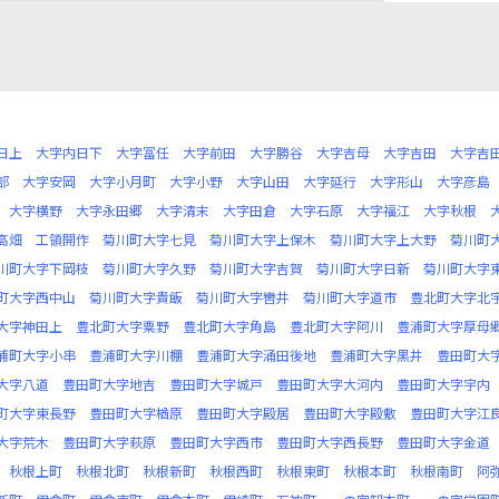
日上
大字内日下
大字冨任
大字前田
大字勝谷
大字吉母
大字吉田
大字吉
部
大字安岡
大字小月町
大字小野
大字山田
大字延行
大字形山
大字彦島
大字横野
大字永田郷
大字清末
大字田倉
大字石原
大字福江
大字秋根
高畑
工領開作
菊川町大字七見
菊川町大字上保木
菊川町大字上大野
菊川町
川町大字下岡枝
菊川町大字久野
菊川町大字吉賀
菊川町大字日新
菊川町大字
町大字西中山
菊川町大字貴飯
菊川町大字轡井
菊川町大字道市
豊北町大字北
大字神田上
豊北町大字粟野
豊北町大字角島
豊北町大字阿川
豊浦町大字厚母
浦町大字小串
豊浦町大字川棚
豊浦町大字涌田後地
豊浦町大字黒井
豊田町大
大字八道
豊田町大字地吉
豊田町大字城戸
豊田町大字大河内
豊田町大字宇内
町大字東長野
豊田町大字楢原
豊田町大字殿居
豊田町大字殿敷
豊田町大字江
大字荒木
豊田町大字萩原
豊田町大字西市
豊田町大字西長野
豊田町大字金道
秋根上町
秋根北町
秋根新町
秋根西町
秋根東町
秋根本町
秋根南町
阿