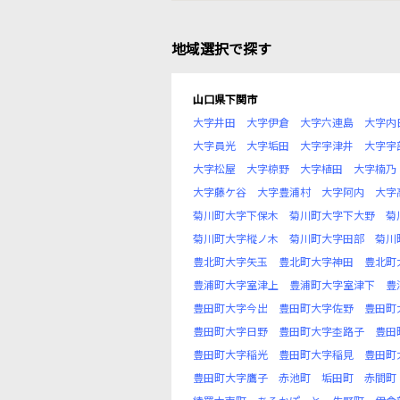
地域選択で探す
山口県下関市
大字井田
大字伊倉
大字六連島
大字内
大字員光
大字垢田
大字宇津井
大字宇
大字松屋
大字椋野
大字植田
大字楠乃
大字藤ケ谷
大字豊浦村
大字阿内
大字
菊川町大字下保木
菊川町大字下大野
菊
菊川町大字樅ノ木
菊川町大字田部
菊川
豊北町大字矢玉
豊北町大字神田
豊北町
豊浦町大字室津上
豊浦町大字室津下
豊
豊田町大字今出
豊田町大字佐野
豊田町
豊田町大字日野
豊田町大字杢路子
豊田
豊田町大字稲光
豊田町大字稲見
豊田町
豊田町大字鷹子
赤池町
垢田町
赤間町