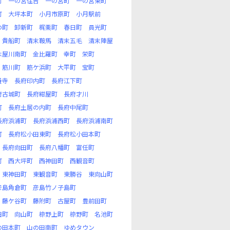
町
一の宮住吉
一の宮町
一の宮東町
町
大坪本町
小月市原町
小月駅前
の町
卸新町
梶栗町
春日町
員光町
貴船町
清末鞍馬
清末五毛
清末陣屋
木屋川南町
金比羅町
幸町
栄町
筋川町
筋ケ浜町
大平町
宝町
養寺
長府印内町
長府江下町
府古城町
長府紺屋町
長府才川
町
長府土居の内町
長府中尾町
長府浜浦町
長府浜浦西町
長府浜浦南町
町
長府松小田東町
長府松小田本町
長府向田町
長府八幡町
富任町
町
西大坪町
西神田町
西観音町
東神田町
東観音町
東勝谷
東向山町
彦島角倉町
彦島竹ノ子島町
藤ケ谷町
藤附町
古屋町
豊前田町
田町
向山町
椋野上町
椋野町
名池町
の田本町
山の田南町
ゆめタウン