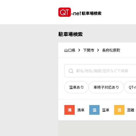
駐車場検索
駐車場検索
山口県
下関市
長府松原町
空車あり
車椅子対応あり
QT-
満
満車
空
空車
混
混雑