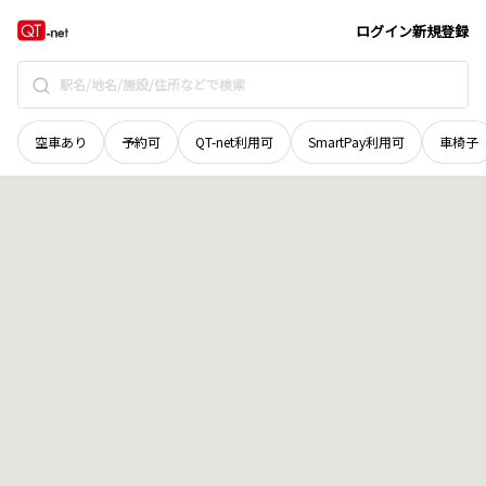
山口県
下関市
長府浜浦町
地域選択で探す
ログイン
新規登録
空車あり
予約可
QT-net利用可
SmartPay利用可
車椅子