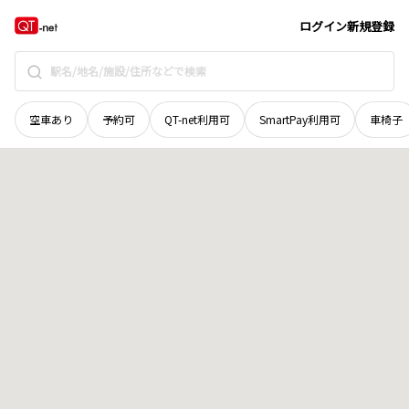
山口県
下関市
長府港町
地域選択で探す
ログイン
新規登録
空車あり
予約可
QT-net利用可
SmartPay利用可
車椅子