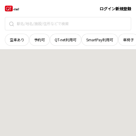
山口県
下関市
長府珠の浦町
地域選択で探す
ログイン
新規登録
空車あり
予約可
QT-net利用可
SmartPay利用可
車椅子