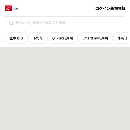
山口県
下関市
地域選択で探す
ログイン
新規登録
空車あり
予約可
QT-net利用可
SmartPay利用可
車椅子