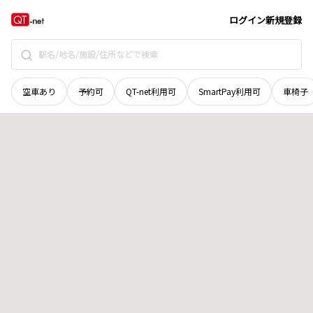
山口県
光市
光井
地域選択で探す
ログイン
新規登録
空車あり
予約可
QT-net利用可
SmartPay利用可
車椅子