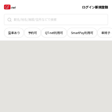
山口県
光市
千坊台
地域選択で探す
ログイン
新規登録
空車あり
予約可
QT-net利用可
SmartPay利用可
車椅子