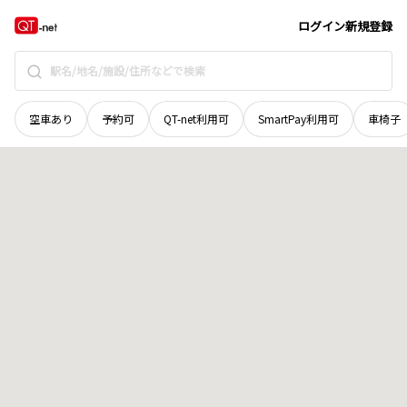
山口県
光市
大字立野
地域選択で探す
ログイン
新規登録
空車あり
予約可
QT-net利用可
SmartPay利用可
車椅子