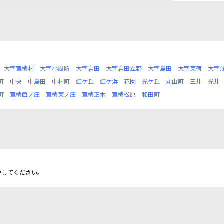
大字室積村
大字小周防
大字岩田
大字岩田立野
大字島田
大字束荷
大字
町
中央
中島田
中村町
虹ケ丘
虹ケ浜
花園
光ケ丘
丸山町
三井
光井
町
室積西ノ庄
室積東ノ庄
室積正木
室積松原
和田町
更してください。