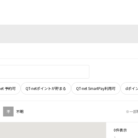
net 予約可
QT-netポイントが貯まる
QT-net SmartPay利用可
dポイ
不
不明
※一部
0件表示
1