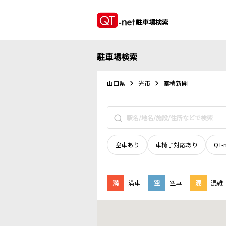
駐車場検索
駐車場検索
山口県
光市
室積新開
空車あり
車椅子対応あり
QT-
満
満車
空
空車
混
混雑