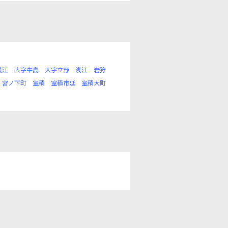
浅江
大字牛島
大字立野
浅江
岩狩
宮ノ下町
室積
室積市延
室積大町