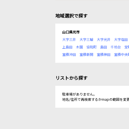
地域選択で探す
山口県光市
大字三井
大字三輪
大字光井
大字塩田
上島田
木園
協和町
島田
千坊台
宝
室積沖田
室積新開
室積神田
室積中央
リストから探す
駐車場がありません。
地名/住所で再検索するかmapの範囲を変