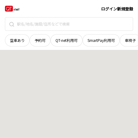
山口県
光市
島田
地域選択で探す
ログイン
新規登録
空車あり
予約可
QT-net利用可
SmartPay利用可
車椅子