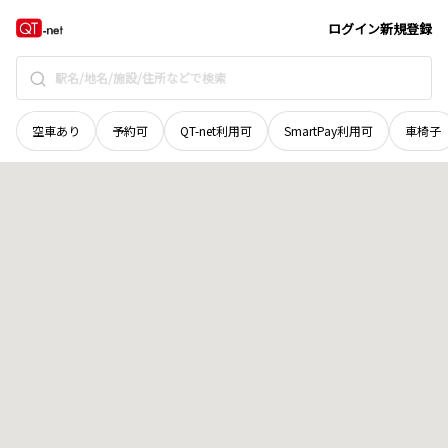
山口県
周南市
三笹町
地域選択で探す
ログイン
新規登録
空車あり
予約可
QT-net利用可
SmartPay利用可
車椅子