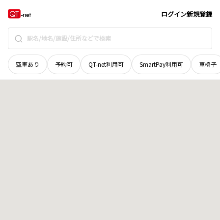
山口県
周南市
周陽
地域選択で探す
ログイン
新規登録
空車あり
予約可
QT-net利用可
SmartPay利用可
車椅子