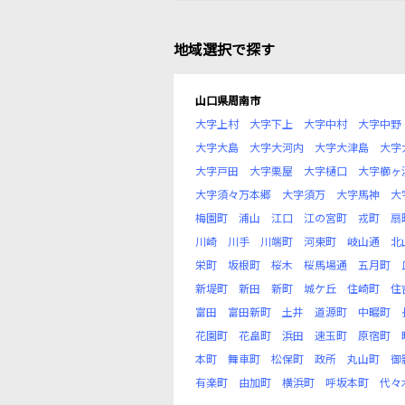
地域選択で探す
山口県周南市
大字上村
大字下上
大字中村
大字中野
大字大島
大字大河内
大字大津島
大字
大字戸田
大字栗屋
大字樋口
大字櫛ヶ
大字須々万本郷
大字須万
大字馬神
大
梅園町
浦山
江口
江の宮町
戎町
扇
川崎
川手
川端町
河東町
岐山通
北
栄町
坂根町
桜木
桜馬場通
五月町
新堤町
新田
新町
城ケ丘
住崎町
住
富田
富田新町
土井
道源町
中畷町
花園町
花畠町
浜田
速玉町
原宿町
本町
舞車町
松保町
政所
丸山町
御
有楽町
由加町
横浜町
呼坂本町
代々