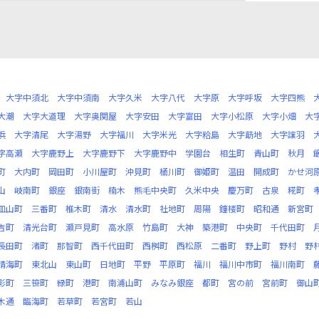
大字中須北
大字中須南
大字久米
大字八代
大字原
大字呼坂
大字四熊
大潮
大字大道理
大字奥関屋
大字安田
大字富田
大字小松原
大字小畑
大
浜
大字清尾
大字湯野
大字福川
大字米光
大字粭島
大字莇地
大字譲羽
字高瀬
大字鹿野上
大字鹿野下
大字鹿野中
学園台
相生町
青山町
秋月
町
大内町
岡田町
小川屋町
沖見町
桶川町
御姫町
温田
開成町
かせ河
山
岐南町
銀座
銀南街
楠木
熊毛中央町
久米中央
慶万町
古泉
糀町
皿山町
三番町
椎木町
清水
清水町
社地町
周陽
鐘楼町
昭和通
新宮町
吉町
清光台町
瀬戸見町
高水原
竹島町
大神
築港町
中央町
千代田町
長田町
渚町
那智町
西千代田町
西桝町
西松原
二番町
野上町
野村
野
晴海町
東北山
東山町
日地町
平野
平原町
福川
福川中市町
福川南町
影町
三笹町
緑町
港町
南浦山町
みなみ銀座
都町
宮の前
宮前町
御山
木通
臨海町
若草町
若宮町
若山