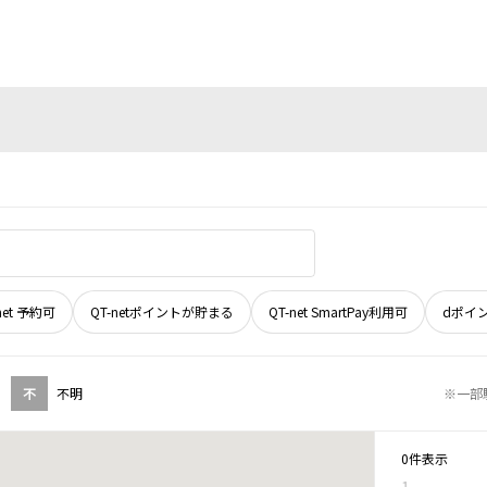
net 予約可
QT-netポイントが貯まる
QT-net SmartPay利用可
dポイ
不
不明
※一部
0件表示
1