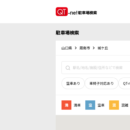
駐車場検索
駐車場検索
山口県
周南市
城ケ丘
空車あり
車椅子対応あり
QT-
満
満車
空
空車
混
混雑