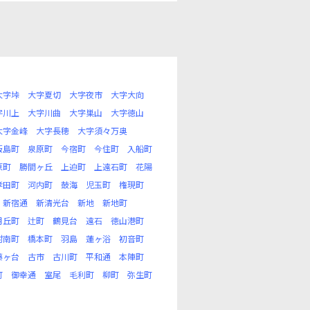
大字垰
大字夏切
大字夜市
大字大向
字川上
大字川曲
大字巣山
大字徳山
大字金峰
大字長穂
大字須々万奥
飯島町
泉原町
今宿町
今住町
入船町
原町
勝間ヶ丘
上迫町
上遠石町
花陽
孝田町
河内町
鼓海
児玉町
権現町
新宿通
新清光台
新地
新地町
月丘町
辻町
鶴見台
遠石
徳山港町
村南町
橋本町
羽島
蓮ヶ浴
初音町
藤ヶ台
古市
古川町
平和通
本陣町
町
御幸通
室尾
毛利町
柳町
弥生町