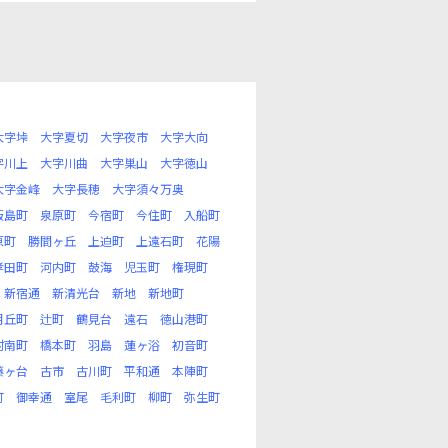
大字垰
大字夏切
大字夜市
大字大向
字川上
大字川曲
大字巣山
大字徳山
大字金峰
大字長穂
大字須々万奥
飯島町
泉原町
今宿町
今住町
入船町
原町
勝間ヶ丘
上迫町
上遠石町
花陽
孝田町
河内町
鼓海
児玉町
権現町
新宿通
新清光台
新地
新地町
月丘町
辻町
鶴見台
遠石
徳山港町
村南町
橋本町
羽島
蓮ヶ浴
初音町
藤ヶ台
古市
古川町
平和通
本陣町
町
御幸通
室尾
毛利町
柳町
弥生町