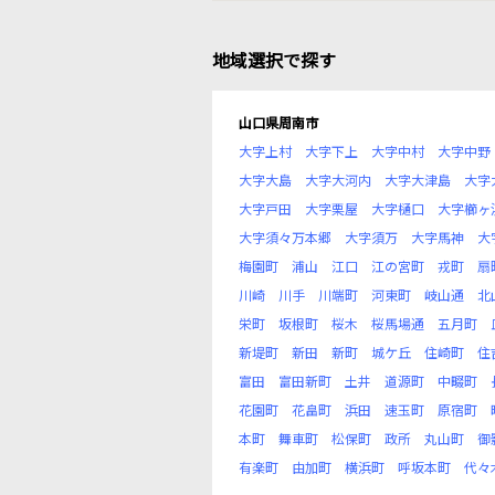
地域選択で探す
山口県周南市
大字上村
大字下上
大字中村
大字中野
大字大島
大字大河内
大字大津島
大字
大字戸田
大字栗屋
大字樋口
大字櫛ヶ
大字須々万本郷
大字須万
大字馬神
大
梅園町
浦山
江口
江の宮町
戎町
扇
川崎
川手
川端町
河東町
岐山通
北
栄町
坂根町
桜木
桜馬場通
五月町
新堤町
新田
新町
城ケ丘
住崎町
住
富田
富田新町
土井
道源町
中畷町
花園町
花畠町
浜田
速玉町
原宿町
本町
舞車町
松保町
政所
丸山町
御
有楽町
由加町
横浜町
呼坂本町
代々