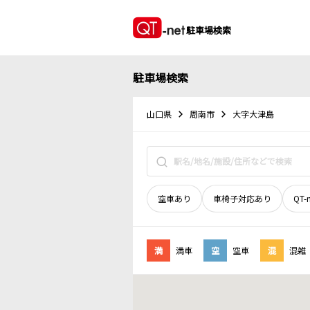
駐車場検索
駐車場検索
山口県
周南市
大字大津島
空車あり
車椅子対応あり
QT-
満
満車
空
空車
混
混雑