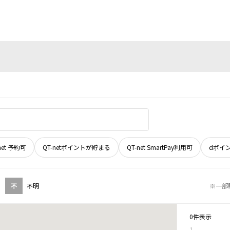
net 予約可
QT-netポイントが貯まる
QT-net SmartPay利用可
dポイ
不
不明
※一部
0件表示
1