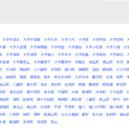
大字中須北
大字中須南
大字久米
大字八代
大字原
大字呼坂
大字四熊
大潮
大字大道理
大字奥関屋
大字安田
大字富田
大字小松原
大字小畑
大
浜
大字清尾
大字湯野
大字福川
大字米光
大字粭島
大字莇地
大字譲羽
字高瀬
大字鹿野上
大字鹿野下
大字鹿野中
学園台
相生町
青山町
秋月
町
大内町
岡田町
小川屋町
沖見町
桶川町
御姫町
温田
開成町
かせ河
山
岐南町
銀座
銀南街
楠木
熊毛中央町
久米中央
慶万町
古泉
糀町
皿山町
三番町
椎木町
清水
清水町
社地町
周陽
鐘楼町
昭和通
新宮町
吉町
清光台町
瀬戸見町
高水原
竹島町
大神
築港町
中央町
千代田町
長田町
渚町
那智町
西千代田町
西桝町
西松原
二番町
野上町
野村
野
晴海町
東北山
東山町
日地町
平野
平原町
福川
福川中市町
福川南町
影町
三笹町
緑町
港町
南浦山町
みなみ銀座
都町
宮の前
宮前町
御山
木通
臨海町
若草町
若宮町
若山