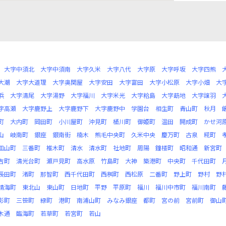
大字中須北
大字中須南
大字久米
大字八代
大字原
大字呼坂
大字四熊
大潮
大字大道理
大字奥関屋
大字安田
大字富田
大字小松原
大字小畑
大
浜
大字清尾
大字湯野
大字福川
大字米光
大字粭島
大字莇地
大字譲羽
字高瀬
大字鹿野上
大字鹿野下
大字鹿野中
学園台
相生町
青山町
秋月
町
大内町
岡田町
小川屋町
沖見町
桶川町
御姫町
温田
開成町
かせ河
山
岐南町
銀座
銀南街
楠木
熊毛中央町
久米中央
慶万町
古泉
糀町
皿山町
三番町
椎木町
清水
清水町
社地町
周陽
鐘楼町
昭和通
新宮町
吉町
清光台町
瀬戸見町
高水原
竹島町
大神
築港町
中央町
千代田町
長田町
渚町
那智町
西千代田町
西桝町
西松原
二番町
野上町
野村
野
晴海町
東北山
東山町
日地町
平野
平原町
福川
福川中市町
福川南町
影町
三笹町
緑町
港町
南浦山町
みなみ銀座
都町
宮の前
宮前町
御山
木通
臨海町
若草町
若宮町
若山