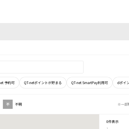
net 予約可
QT-netポイントが貯まる
QT-net SmartPay利用可
dポイ
不
不明
※一部
0件表示
1