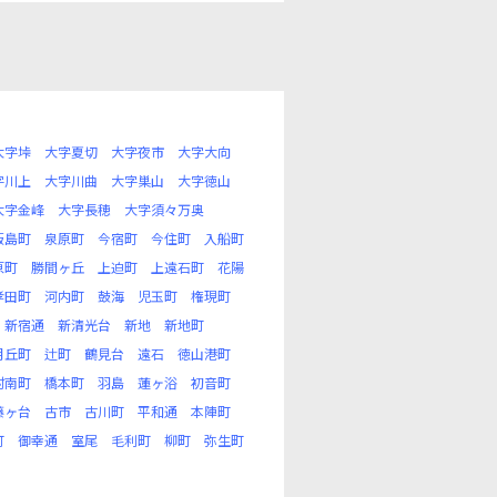
大字垰
大字夏切
大字夜市
大字大向
字川上
大字川曲
大字巣山
大字徳山
大字金峰
大字長穂
大字須々万奥
飯島町
泉原町
今宿町
今住町
入船町
原町
勝間ヶ丘
上迫町
上遠石町
花陽
孝田町
河内町
鼓海
児玉町
権現町
新宿通
新清光台
新地
新地町
月丘町
辻町
鶴見台
遠石
徳山港町
村南町
橋本町
羽島
蓮ヶ浴
初音町
藤ヶ台
古市
古川町
平和通
本陣町
町
御幸通
室尾
毛利町
柳町
弥生町