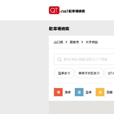
駐車場検索
駐車場検索
山口県
周南市
大字安田
空車あり
車椅子対応あり
QT-
満
満車
空
空車
混
混雑